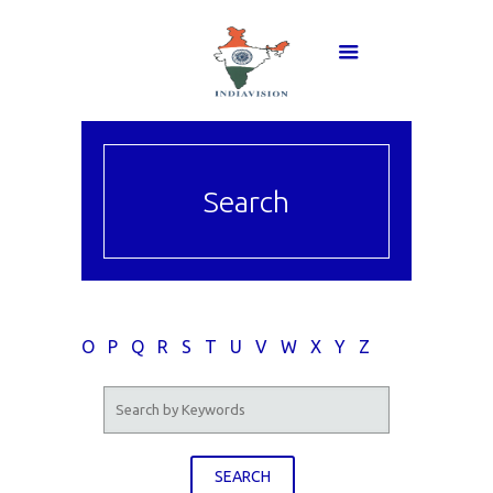
Search
L
M
N
O
P
Q
R
S
T
U
V
W
X
Y
Z